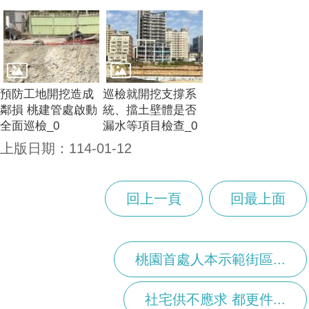
預防工地開挖造成
巡檢就開挖支撐系
鄰損 桃建管處啟動
統、擋土壁體是否
全面巡檢_0
漏水等項目檢查_0
上版日期：114-01-12
回上一頁
回最上面
桃園首處人本示範街區...
社宅供不應求 都更件...