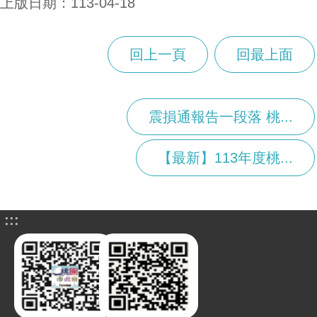
上版日期：113-04-18
回上一頁
回最上面
震損通報告一段落 桃...
【最新】113年度桃...
:::