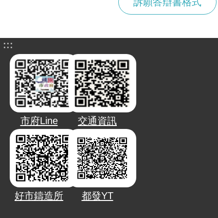
訴願答辯書格式
:::
市府Line
交通資訊
好市鑄造所
都發YT